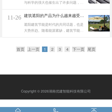
与科学的强大也催生出了许多问题，其
来简单谈一谈建筑遮阳。 一、建...
中污染排放问题的影响最广泛也最大。
所以在十四五以及两会期间也指出，扎
建筑遮阳的产品为什么越来越受市
11-26
实做好“碳达峰”以及“碳中和”是目前国
场欢迎？
遮阳建筑节能是时代的共同话题，也是
民经济社会发展的一个重要指标。各行
大势所趋。随着能源紧缺，建筑节能和
各业也在积极落实，努力实现转型，...
遮阳技术越来越受到社会的重视，相关
产品市场前景巨大。通过未来很多房地
首页
上一页
1
2
3
4
下一页
尾页
产商的应用，会越来越多的应用到这个
产品，从长久来说，也是一个保护自身
的行为，而不仅仅是房产商的行为。 ...
Copyright © 2026湖南优建智能科技有限公司
湘ICP备2025104591号-1
技术支持：赛连网络