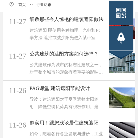
>>
行业动态
首页
细数那些令人惊艳的建筑遮阳做法
11-27
建筑遮阳 即使用各种物理、光电和化
学方法 遮挡或减少阳光进入某种室内
外空间 改善该处的光环境和舒适度，
起到节能作用 近年来随着建筑节能逐
公共建筑的遮阳方案如何选择？
11-27
渐成为主流 采取有效的遮阳措施是十
公共建筑作为城市的标志性建筑之一，
分必要的 - 建筑遮阳的分...
对于整个城市的形象有着重要的影响，
代表着这个城市的经济及文化实力。可
以说公共建筑的整体品质代表着一个城
PAG课堂 建筑遮阳节能设计
11-26
市的品质。 近年来，环境污染及资源
导读：建筑遮阳对于夏季遮挡太阳辐
的短缺使得绿色建筑、节能建筑的发展
射，降低空调负荷具有积极作用。建筑
越来越受到政府的重...
遮阳也越来越广泛被运用在建筑设计
中，同时形式也越来越多样化。在近年
超实用！跟您浅谈居住建筑遮阳
11-26
来浙大建筑技术方向入学考试中，建筑
如今，随着各行各业发展与进步，工业
遮阳也成为经常出现的考点，下面我们