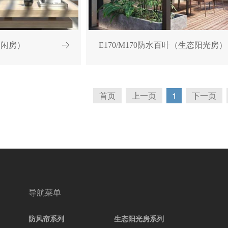
休闲房）
E170/M170防水百叶（生态阳光房）
首页
上一页
1
下一页
导航菜单
防风帘系列
生态阳光房系列